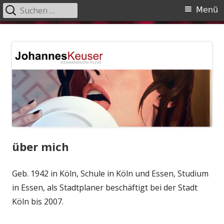
Suchen
Primäres
Menü
nach:
Menü
Springe
Johannes Keuser
fotorealistische Kunst
zum
Inhalt
über mich
Geb. 1942 in Köln, Schule in Köln und Essen, Studium
in Essen, als Stadtplaner beschäftigt bei der Stadt
Köln bis 2007.